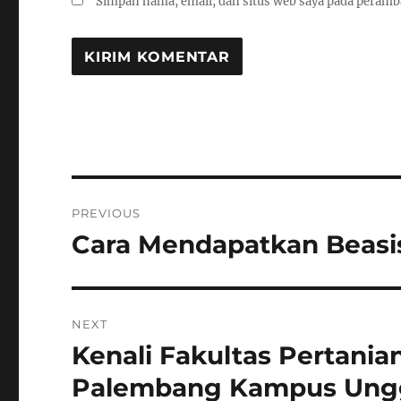
Simpan nama, email, dan situs web saya pada peramb
Navigasi
PREVIOUS
pos
Cara Mendapatkan Beasi
Previous
post:
NEXT
Kenali Fakultas Pertanian
Next
post:
Palembang Kampus Unggu