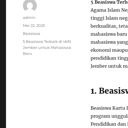
5 Beasiswa Terb
Agama Islam Neg
Author
admin
tinggi Islam ne
Posted
Mei 22, 2025
berkualitas, te
on
Categories
Beasiswa
mahasiswa baru 
Tags
5 Beasiswa Terbaik di IAIN
mahasiswa yang
Jember untuk Mahasiswa
ekonomi maupun 
Baru
pendidikan tingg
Jember untuk m
1. Beasi
Beasiswa Kartu 
program unggula
Pendidikan dan 