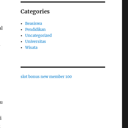
Categories
Beasiswa
al
Pendidikan
Uncategorized
Universitas
i
Wisata
slot bonus new member 100
ru
i
k