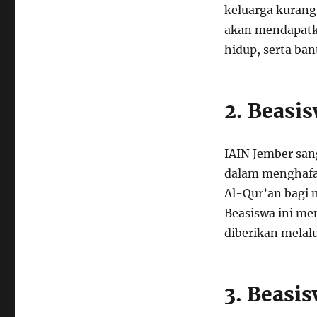
keluarga kurang
akan mendapatk
hidup, serta ba
2. Beasi
IAIN Jember sa
dalam menghafal
Al-Qur’an bagi 
Beasiswa ini m
diberikan melalu
3. Beasi