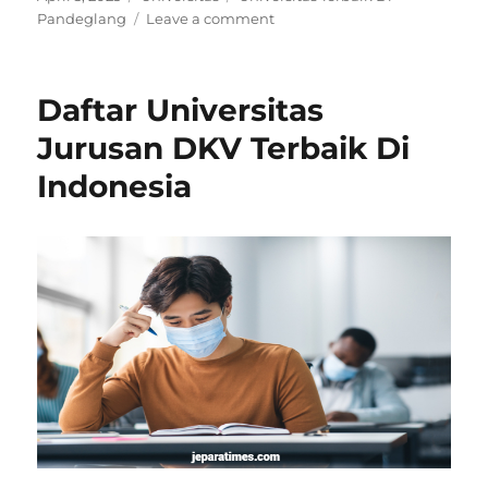
on
on
Pandeglang
Leave a comment
Inilah
Daftar
Universitas
Daftar Universitas
Terbaik
Di
Jurusan DKV Terbaik Di
Pandeglang,
Indonesia
Tertarik?