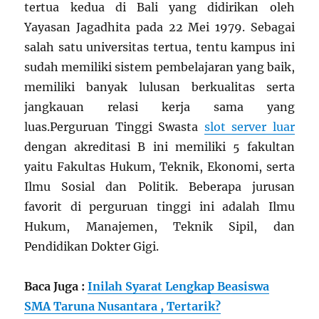
tertua kedua di Bali yang didirikan oleh
Yayasan Jagadhita pada 22 Mei 1979. Sebagai
salah satu universitas tertua, tentu kampus ini
sudah memiliki sistem pembelajaran yang baik,
memiliki banyak lulusan berkualitas serta
jangkauan relasi kerja sama yang
luas.Perguruan Tinggi Swasta
slot server luar
dengan akreditasi B ini memiliki 5 fakultan
yaitu Fakultas Hukum, Teknik, Ekonomi, serta
Ilmu Sosial dan Politik. Beberapa jurusan
favorit di perguruan tinggi ini adalah Ilmu
Hukum, Manajemen, Teknik Sipil, dan
Pendidikan Dokter Gigi.
Baca Juga :
Inilah Syarat Lengkap Beasiswa
SMA Taruna Nusantara , Tertarik?