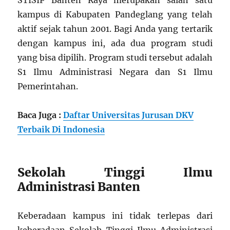
STISIP Banten Raya merupakan salah satu
kampus di Kabupaten Pandeglang yang telah
aktif sejak tahun 2001. Bagi Anda yang tertarik
dengan kampus ini, ada dua program studi
yang bisa dipilih. Program studi tersebut adalah
S1 Ilmu Administrasi Negara dan S1 Ilmu
Pemerintahan.
Baca Juga :
Daftar Universitas Jurusan DKV
Terbaik Di Indonesia
Sekolah Tinggi Ilmu
Administrasi Banten
Keberadaan kampus ini tidak terlepas dari