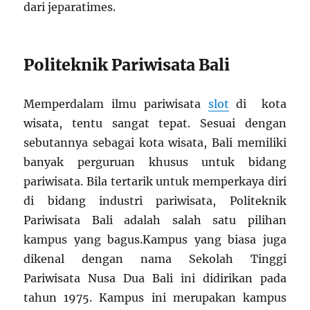
dari jeparatimes.
Politeknik Pariwisata Bali
Memperdalam ilmu pariwisata
slot
di kota
wisata, tentu sangat tepat. Sesuai dengan
sebutannya sebagai kota wisata, Bali memiliki
banyak perguruan khusus untuk bidang
pariwisata. Bila tertarik untuk memperkaya diri
di bidang industri pariwisata, Politeknik
Pariwisata Bali adalah salah satu pilihan
kampus yang bagus.Kampus yang biasa juga
dikenal dengan nama Sekolah Tinggi
Pariwisata Nusa Dua Bali ini didirikan pada
tahun 1975. Kampus ini merupakan kampus