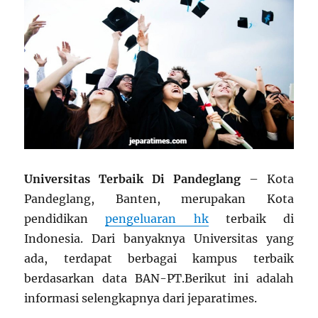
Universitas Terbaik Di Pandeglang
– Kota
Pandeglang, Banten, merupakan Kota
pendidikan
pengeluaran hk
terbaik di
Indonesia. Dari banyaknya Universitas yang
ada, terdapat berbagai kampus terbaik
berdasarkan data BAN-PT.Berikut ini adalah
informasi selengkapnya dari jeparatimes.