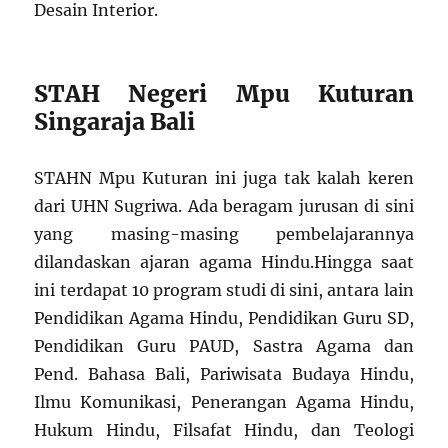
Desain Interior.
STAH Negeri Mpu Kuturan
Singaraja Bali
STAHN Mpu Kuturan ini juga tak kalah keren
dari UHN Sugriwa. Ada beragam jurusan di sini
yang masing-masing pembelajarannya
dilandaskan ajaran agama Hindu.Hingga saat
ini terdapat 10 program studi di sini, antara lain
Pendidikan Agama Hindu, Pendidikan Guru SD,
Pendidikan Guru PAUD, Sastra Agama dan
Pend. Bahasa Bali, Pariwisata Budaya Hindu,
Ilmu Komunikasi, Penerangan Agama Hindu,
Hukum Hindu, Filsafat Hindu, dan Teologi