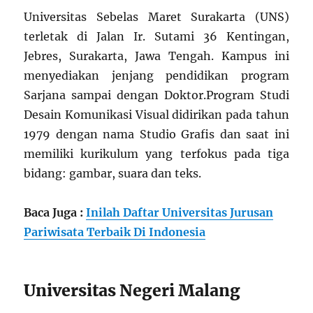
Universitas Sebelas Maret Surakarta (UNS)
terletak di Jalan Ir. Sutami 36 Kentingan,
Jebres, Surakarta, Jawa Tengah. Kampus ini
menyediakan jenjang pendidikan program
Sarjana sampai dengan Doktor.Program Studi
Desain Komunikasi Visual didirikan pada tahun
1979 dengan nama Studio Grafis dan saat ini
memiliki kurikulum yang terfokus pada tiga
bidang: gambar, suara dan teks.
Baca Juga :
Inilah Daftar Universitas Jurusan
Pariwisata Terbaik Di Indonesia
Universitas Negeri Malang