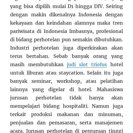
yang bisa dipilih mulai D1 hingga DIV. Seiring
dengan makin dikenalnya Indonesia dengan
kekayaan dan keindahan alamnya maka tren
pariwisata di Indonesia Imbasnya, profesional
di bidang perhotelan pun semakin dibutuhkan.
Industri perhotelan juga diperkirakan akan
terus bertahan. Sebab banyak orang yang
masih membutuhkan
judi slot triofus
hotel
untuk liburan atau staycation. Selain itu juga
banyak seminar, workshop, atau pelatihan
lainnya yang digelar di hotel. Mahasiswa
jurusan perhotelan tidak hanya akan
mempelajari bidang hospitaliti. Namun juga
terkait produksi makanan dan minuman,
penjualan dan pemasaran, serta manajemen
acara. Jurusan perhotelan di perguruan tinggi