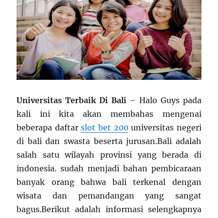
Universitas Terbaik Di Bali
– Halo Guys pada
kali ini kita akan membahas mengenai
beberapa daftar
slot bet 200
universitas negeri
di bali dan swasta beserta jurusan.Bali adalah
salah satu wilayah provinsi yang berada di
indonesia. sudah menjadi bahan pembicaraan
banyak orang bahwa bali terkenal dengan
wisata dan pemandangan yang sangat
bagus.Berikut adalah informasi selengkapnya