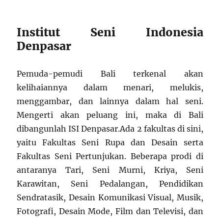
Institut Seni Indonesia
Denpasar
Pemuda-pemudi Bali terkenal akan
kelihaiannya dalam menari, melukis,
menggambar, dan lainnya dalam hal seni.
Mengerti akan peluang ini, maka di Bali
dibangunlah ISI Denpasar.Ada 2 fakultas di sini,
yaitu Fakultas Seni Rupa dan Desain serta
Fakultas Seni Pertunjukan. Beberapa prodi di
antaranya Tari, Seni Murni, Kriya, Seni
Karawitan, Seni Pedalangan, Pendidikan
Sendratasik, Desain Komunikasi Visual, Musik,
Fotografi, Desain Mode, Film dan Televisi, dan