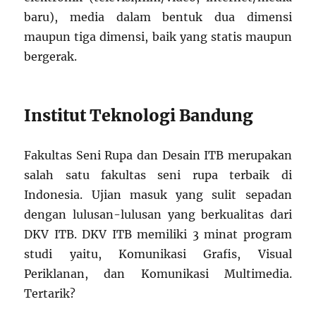
baru), media dalam bentuk dua dimensi
maupun tiga dimensi, baik yang statis maupun
bergerak.
Institut Teknologi Bandung
Fakultas Seni Rupa dan Desain ITB merupakan
salah satu fakultas seni rupa terbaik di
Indonesia. Ujian masuk yang sulit sepadan
dengan lulusan-lulusan yang berkualitas dari
DKV ITB. DKV ITB memiliki 3 minat program
studi yaitu, Komunikasi Grafis, Visual
Periklanan, dan Komunikasi Multimedia.
Tertarik?