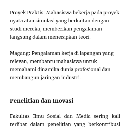
Proyek Praktis: Mahasiswa bekerja pada proyek
nyata atau simulasi yang berkaitan dengan
studi mereka, memberikan pengalaman
langsung dalam menerapkan teori.
Magang: Pengalaman kerja di lapangan yang
relevan, membantu mahasiswa untuk
memahami dinamika dunia profesional dan
membangun jaringan industri.
Penelitian dan Inovasi
Fakultas Ilmu Sosial dan Media sering kali
terlibat dalam penelitian yang berkontribusi