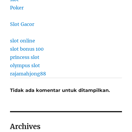
Poker
Slot Gacor
slot online
slot bonus 100
princess slot
olympus slot
rajamahjong88
Tidak ada komentar untuk ditampilkan.
Archives