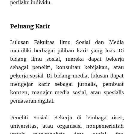
perilaku individu.
Peluang Karir
Lulusan Fakultas Ilmu Sosial dan Media
memiliki berbagai pilihan karir yang luas. Di
bidang ilmu sosial, mereka dapat bekerja
sebagai peneliti, konsultan kebijakan, atau
pekerja sosial. Di bidang media, lulusan dapat
mengejar karir sebagai jurnalis, pembuat
konten, manajer media sosial, atau spesialis
pemasaran digital.
Peneliti Sosial: Bekerja di lembaga riset,
universitas, atau organisasi nonpemerintah