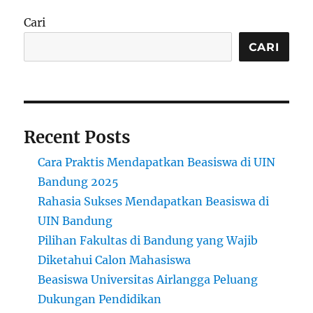
Cari
CARI
Recent Posts
Cara Praktis Mendapatkan Beasiswa di UIN
Bandung 2025
Rahasia Sukses Mendapatkan Beasiswa di
UIN Bandung
Pilihan Fakultas di Bandung yang Wajib
Diketahui Calon Mahasiswa
Beasiswa Universitas Airlangga Peluang
Dukungan Pendidikan