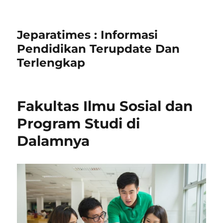
Jeparatimes : Informasi
Pendidikan Terupdate Dan
Terlengkap
Fakultas Ilmu Sosial dan
Program Studi di
Dalamnya