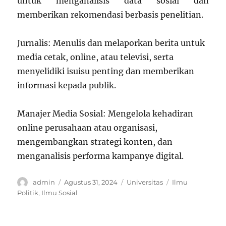
untuk menganalisis data sosial dan
memberikan rekomendasi berbasis penelitian.
Jurnalis: Menulis dan melaporkan berita untuk
media cetak, online, atau televisi, serta
menyelidiki isuisu penting dan memberikan
informasi kepada publik.
Manajer Media Sosial: Mengelola kehadiran
online perusahaan atau organisasi,
mengembangkan strategi konten, dan
menganalisis performa kampanye digital.
Author
Posted
Categories
Tags
admin
Agustus 31, 2024
Universitas
Ilmu
on
Politik
,
Ilmu Sosial