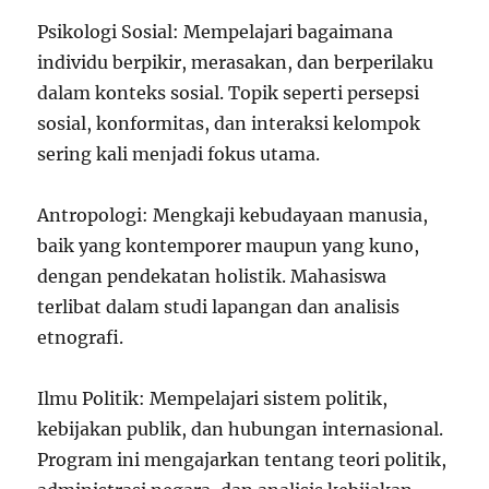
Psikologi Sosial: Mempelajari bagaimana
individu berpikir, merasakan, dan berperilaku
dalam konteks sosial. Topik seperti persepsi
sosial, konformitas, dan interaksi kelompok
sering kali menjadi fokus utama.
Antropologi: Mengkaji kebudayaan manusia,
baik yang kontemporer maupun yang kuno,
dengan pendekatan holistik. Mahasiswa
terlibat dalam studi lapangan dan analisis
etnografi.
Ilmu Politik: Mempelajari sistem politik,
kebijakan publik, dan hubungan internasional.
Program ini mengajarkan tentang teori politik,