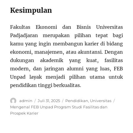
Kesimpulan
Fakultas Ekonomi dan Bisnis Universitas
Padjadjaran merupakan pilihan tepat bagi
kamu yang ingin membangun karier di bidang
ekonomi, manajemen, atau akuntansi. Dengan
dukungan akademik yang kuat, fasilitas
modern, dan jaringan alumni yang luas, FEB
Unpad layak menjadi pilihan utama untuk
pendidikan tinggi berkualitas.
Author
Posted
Categories
Tags
admin
Juli 31, 2025
Pendidikan
,
Universitas
on
Mengenal FEB Unpad Program Studi Fasilitas dan
Prospek Karier