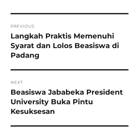
Navigasi
PREVIOUS
pos
Langkah Praktis Memenuhi
Previous
post:
Syarat dan Lolos Beasiswa di
Padang
NEXT
Beasiswa Jababeka President
Next
post:
University Buka Pintu
Kesuksesan