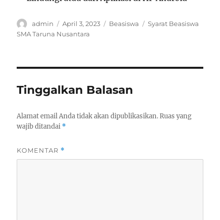
Author
Posted
Categories
Tags
admin
April 3, 2023
Beasiswa
Syarat Beasiswa
on
SMA Taruna Nusantara
Tinggalkan Balasan
Alamat email Anda tidak akan dipublikasikan.
Ruas yang
wajib ditandai
*
KOMENTAR
*