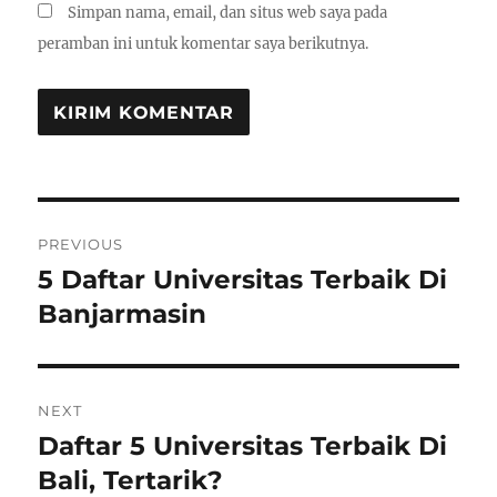
Simpan nama, email, dan situs web saya pada
peramban ini untuk komentar saya berikutnya.
Navigasi
PREVIOUS
pos
5 Daftar Universitas Terbaik Di
Previous
post:
Banjarmasin
NEXT
Daftar 5 Universitas Terbaik Di
Next
post:
Bali, Tertarik?