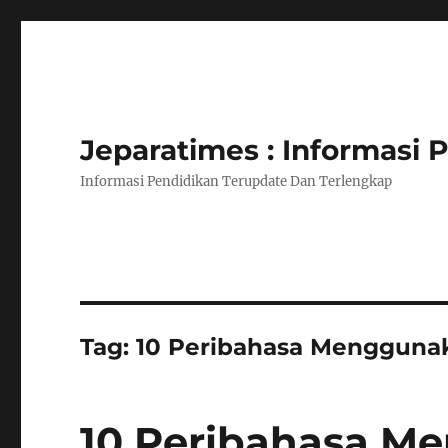
Jeparatimes : Informasi
Informasi Pendidikan Terupdate Dan Terlengkap
Tag:
10 Peribahasa Mengguna
10 Peribahasa M