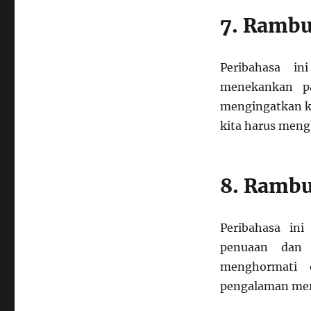
7. Rambu
Peribahasa in
menekankan pa
mengingatkan ki
kita harus meng
8. Rambu
Peribahasa in
penuaan dan 
menghormati 
pengalaman mer