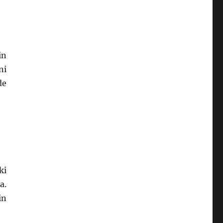
in
ni
de
ki
a.
in