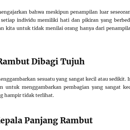
 mengajarkan bahwa meskipun penampilan luar seseora
etiap individu memiliki hati dan pikiran yang berbed
n kita untuk tidak menilai orang hanya dari penampil
 Rambut Dibagi Tujuh
menggambarkan sesuatu yang sangat kecil atau sedikit. I
an untuk menggambarkan pembagian yang sangat kec
g hampir tidak terlihat.
 Kepala Panjang Rambut