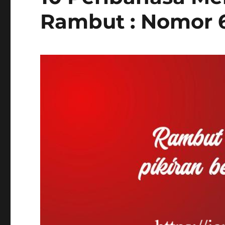
Rambut : Nomor 