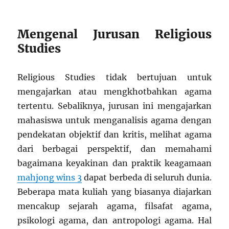
Mengenal Jurusan Religious
Studies
Religious Studies tidak bertujuan untuk
mengajarkan atau mengkhotbahkan agama
tertentu. Sebaliknya, jurusan ini mengajarkan
mahasiswa untuk menganalisis agama dengan
pendekatan objektif dan kritis, melihat agama
dari berbagai perspektif, dan memahami
bagaimana keyakinan dan praktik keagamaan
mahjong wins 3
dapat berbeda di seluruh dunia.
Beberapa mata kuliah yang biasanya diajarkan
mencakup sejarah agama, filsafat agama,
psikologi agama, dan antropologi agama. Hal