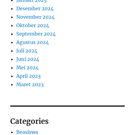
Januari 2025
Desember 2024
November 2024
Oktober 2024
September 2024
Agustus 2024
Juli 2024
Juni 2024
Mei 2024
April 2023
Maret 2023
Categories
Beasiswa