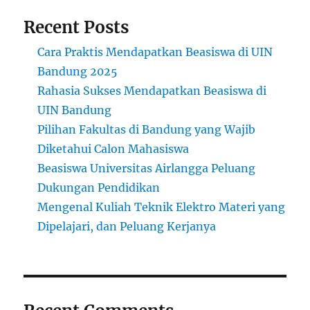
Recent Posts
Cara Praktis Mendapatkan Beasiswa di UIN
Bandung 2025
Rahasia Sukses Mendapatkan Beasiswa di
UIN Bandung
Pilihan Fakultas di Bandung yang Wajib
Diketahui Calon Mahasiswa
Beasiswa Universitas Airlangga Peluang
Dukungan Pendidikan
Mengenal Kuliah Teknik Elektro Materi yang
Dipelajari, dan Peluang Kerjanya