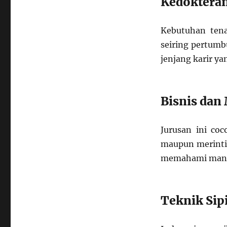
Kedokteran
Kebutuhan tena
seiring pertumb
jenjang karir yan
Bisnis da
Jurusan ini co
maupun merintis
memahami manaje
Teknik Sipi