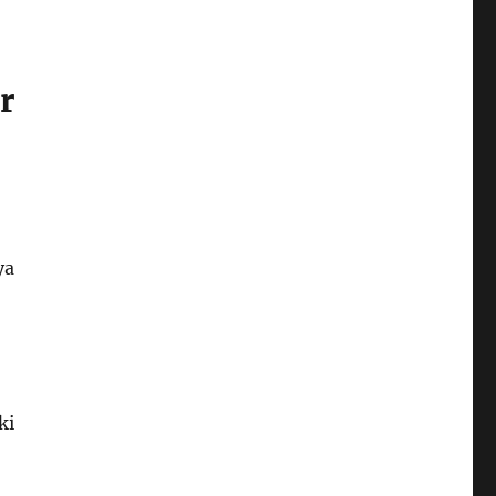
r
ya
ki