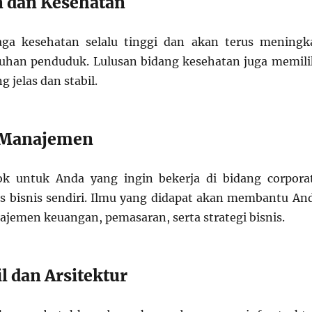
 dan Kesehatan
ga kesehatan selalu tinggi dan akan terus meningk
uhan penduduk. Lulusan bidang kesehatan juga memili
g jelas dan stabil.
n Manajemen
cok untuk Anda yang ingin bekerja di bidang corpora
 bisnis sendiri. Ilmu yang didapat akan membantu An
men keuangan, pemasaran, serta strategi bisnis.
l dan Arsitektur