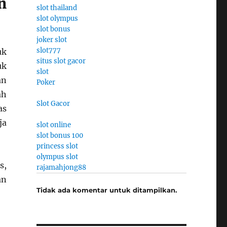
n
slot thailand
slot olympus
slot bonus
joker slot
slot777
uk
situs slot gacor
uk
slot
an
Poker
ah
Slot Gacor
as
ja
slot online
slot bonus 100
princess slot
olympus slot
s,
rajamahjong88
an
Tidak ada komentar untuk ditampilkan.