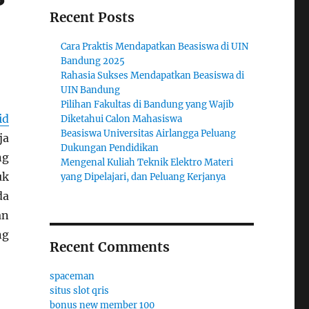
Recent Posts
Cara Praktis Mendapatkan Beasiswa di UIN
Bandung 2025
Rahasia Sukses Mendapatkan Beasiswa di
UIN Bandung
Pilihan Fakultas di Bandung yang Wajib
id
Diketahui Calon Mahasiswa
Beasiswa Universitas Airlangga Peluang
ja
Dukungan Pendidikan
ng
Mengenal Kuliah Teknik Elektro Materi
uk
yang Dipelajari, dan Peluang Kerjanya
da
an
ng
Recent Comments
spaceman
situs slot qris
bonus new member 100