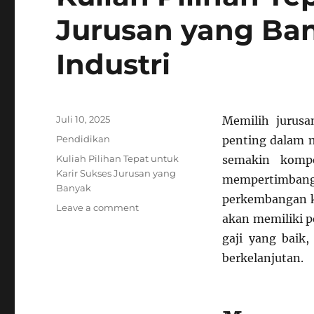
Jurusan yang Ba
Industri
Posted
Juli 10, 2025
Memilih jurus
on
Categories
Pendidikan
penting dalam m
Tags
Kuliah Pilihan Tepat untuk
semakin kompe
Karir Sukses Jurusan yang
mempertimba
Banyak
perkembangan ka
on
Leave a comment
akan memiliki p
Kuliah
Pilihan
gaji yang baik
Tepat
berkelanjutan.
untuk
Karir
Sukses
Jurusan