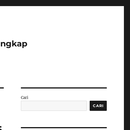
lengkap
Cari
CARI
s