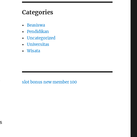
Categories
Beasiswa
Pendidikan
Uncategorized
Universitas
Wisata
.
slot bonus new member 100
s