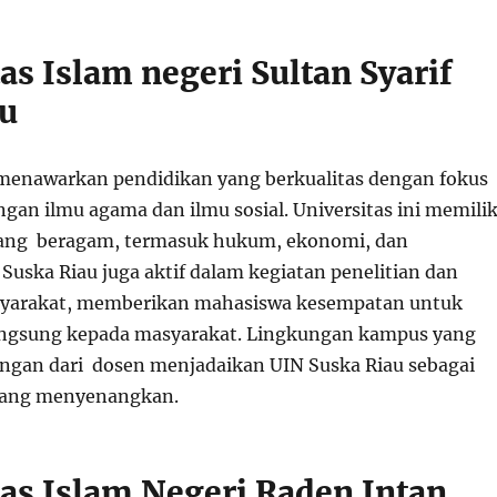
as Islam negeri Sultan Syarif
u
menawarkan pendidikan yang berkualitas dengan fokus
an ilmu agama dan ilmu sosial. Universitas ini memilik
yang beragam, termasuk hukum, ekonomi, dan
Suska Riau juga aktif dalam kegiatan penelitian dan
yarakat, memberikan mahasiswa kesempatan untuk
langsung kepada masyarakat. Lingkungan kampus yang
gan dari dosen menjadaikan UIN Suska Riau sebagai
 yang menyenangkan.
tas Islam Negeri Raden Intan