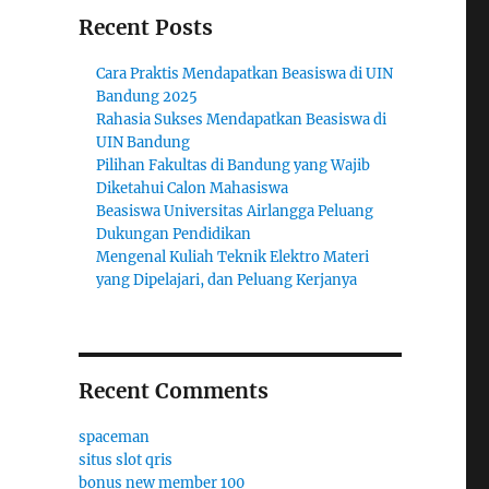
Recent Posts
Cara Praktis Mendapatkan Beasiswa di UIN
Bandung 2025
Rahasia Sukses Mendapatkan Beasiswa di
UIN Bandung
Pilihan Fakultas di Bandung yang Wajib
Diketahui Calon Mahasiswa
Beasiswa Universitas Airlangga Peluang
Dukungan Pendidikan
Mengenal Kuliah Teknik Elektro Materi
yang Dipelajari, dan Peluang Kerjanya
Recent Comments
spaceman
situs slot qris
bonus new member 100