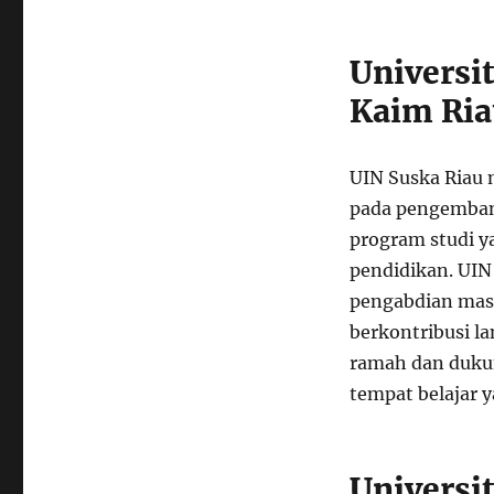
Universit
Kaim Ria
UIN Suska Riau 
pada pengembang
program studi 
pendidikan. UIN 
pengabdian mas
berkontribusi 
ramah dan dukun
tempat belajar
Universi