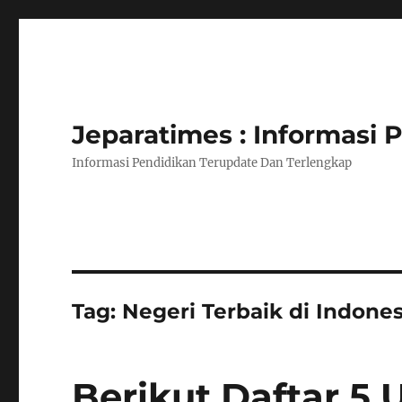
Jeparatimes : Informasi
Informasi Pendidikan Terupdate Dan Terlengkap
Tag:
Negeri Terbaik di Indones
Berikut Daftar 5 