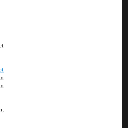
et
ot
in
an
n,