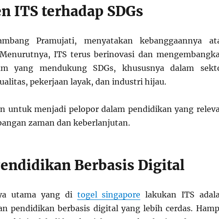
 ITS terhadap SDGs
ambang Pramujati, menyatakan kebanggaannya at
. Menurutnya, ITS terus berinovasi dan mengembangk
am yang mendukung SDGs, khususnya dalam sekt
alitas, pekerjaan layak, dan industri hijau.
n untuk menjadi pelopor dalam pendidikan yang relev
angan zaman dan keberlanjutan.
endidikan Berbasis Digital
aya utama yang di
togel singapore
lakukan ITS adal
n pendidikan berbasis digital yang lebih cerdas. Hamp