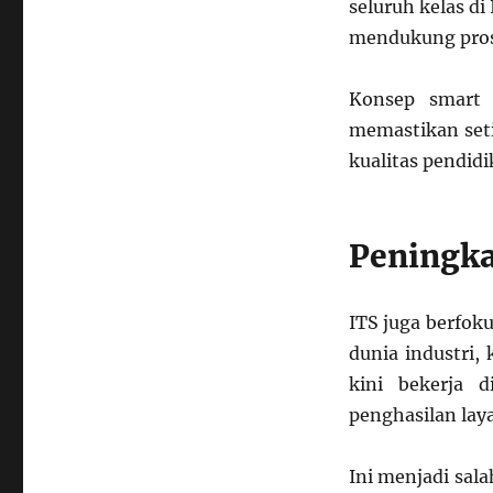
seluruh kelas di
mendukung prose
Konsep smart 
memastikan seti
kualitas pendidi
Peningka
ITS juga berfoku
dunia industri,
kini bekerja 
penghasilan lay
Ini menjadi sal