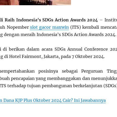
li Raih Indonesia’s SDGs Action Awards 2024
– Instit
uluh Nopember
slot gacor maxwin
(ITS) kembali mencat
ng dengan meraih Indonesia’s SDGs Action Awards 2024.
i di berikan dalam acara SDGs Annual Conference 20
 di Hotel Fairmont, Jakarta, pada 7 Oktober 2024.
mempertahankan posisinya sebagai Perguruan Ting
sebuah pencapaian yang membanggakan dan menunjukk
ITS terhadap tujuan pembangunan berkelanjutan (SDGs)
n Dana KJP Plus Oktober 2024 Cair? Ini Jawabannya