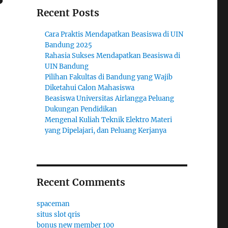
Recent Posts
Cara Praktis Mendapatkan Beasiswa di UIN
Bandung 2025
Rahasia Sukses Mendapatkan Beasiswa di
UIN Bandung
Pilihan Fakultas di Bandung yang Wajib
Diketahui Calon Mahasiswa
Beasiswa Universitas Airlangga Peluang
Dukungan Pendidikan
Mengenal Kuliah Teknik Elektro Materi
yang Dipelajari, dan Peluang Kerjanya
Recent Comments
spaceman
situs slot qris
bonus new member 100