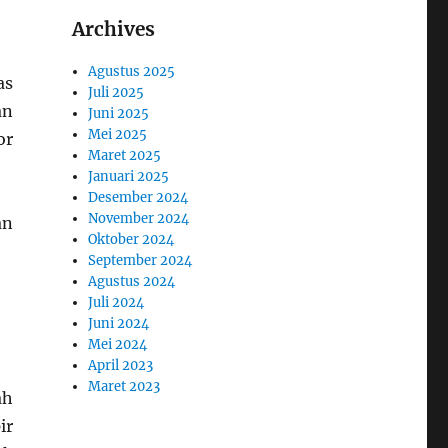
Archives
Agustus 2025
as
Juli 2025
an
Juni 2025
Mei 2025
or
Maret 2025
Januari 2025
Desember 2024
November 2024
an
Oktober 2024
September 2024
Agustus 2024
Juli 2024
Juni 2024
Mei 2024
April 2023
Maret 2023
ah
ir