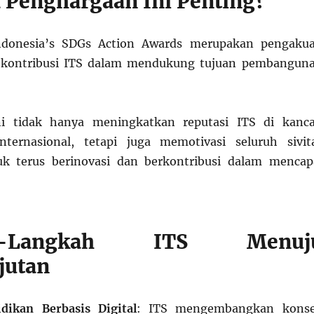
Penghargaan Ini Penting?
ndonesia’s SDGs Action Awards merupakan pengaku
 kontribusi ITS dalam mendukung tujuan pembangun
ni tidak hanya meningkatkan reputasi ITS di kanc
nternasional, tetapi juga memotivasi seluruh sivit
k terus berinovasi dan berkontribusi dalam mencap
ah-Langkah ITS Menuj
jutan
idikan Berbasis Digital
: ITS mengembangkan kons