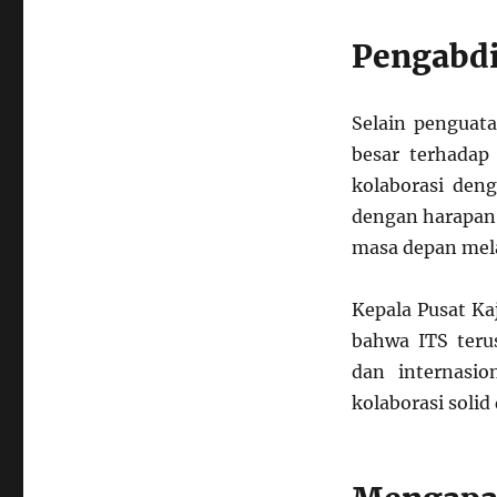
Pengabdi
Selain penguata
besar terhadap
kolaborasi den
dengan harapan 
masa depan mela
Kepala Pusat K
bahwa ITS teru
dan internasi
kolaborasi soli