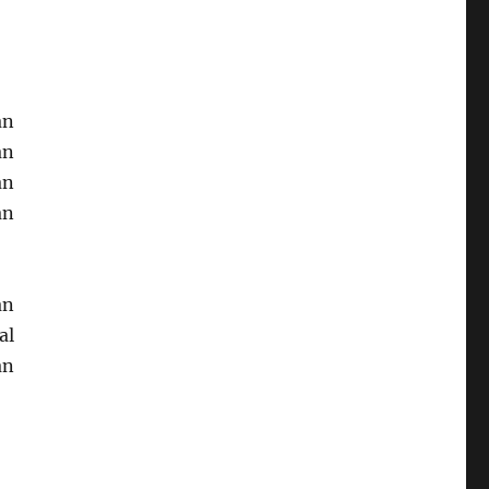
an
an
an
an
an
al
an