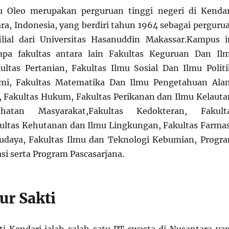
lu Oleo merupakan perguruan tinggi negeri di Kendar
ra, Indonesia, yang berdiri tahun 1964 sebagai perguru
ilial dari Universitas Hasanuddin Makassar.Kampus i
apa fakultas antara lain Fakultas Keguruan Dan Il
ultas Pertanian, Fakultas Ilmu Sosial Dan Ilmu Politi
mi, Fakultas Matematika Dan Ilmu Pengetahuan Ala
, Fakultas Hukum, Fakultas Perikanan dan Ilmu Kelauta
hatan Masyarakat,Fakultas Kedokteran, Fakult
ultas Kehutanan dan Ilmu Lingkungan, Fakultas Farmas
Budaya, Fakultas Ilmu dan Teknologi Kebumian, Progr
si serta Program Pascasarjana.
ur Sakti