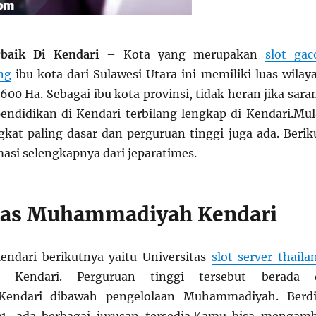
rbaik Di Kendari
– Kota yang merupakan
slot gac
ng
ibu kota dari Sulawesi Utara ini memiliki luas wilay
600 Ha. Sebagai ibu kota provinsi, tidak heran jika sara
endidikan di Kendari terbilang lengkap di Kendari.Mul
ngkat paling dasar dan perguruan tinggi juga ada. Berik
masi selengkapnya dari jeparatimes.
tas Muhammadiyah Kendari
Kendari berikutnya yaitu Universitas
slot server thaila
 Kendari. Perguruan tinggi tersebut berada 
endari dibawah pengelolaan Muhammadiyah. Berdi