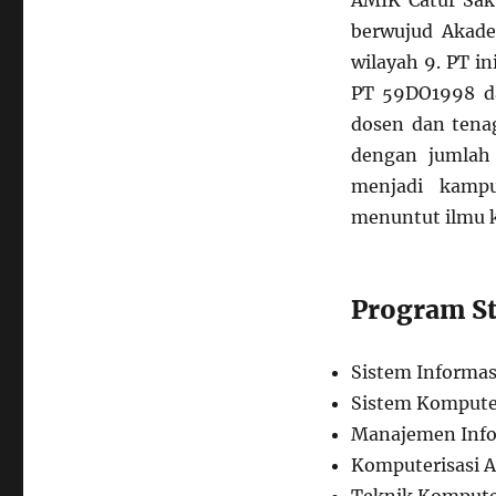
AMIK Catur Sakt
berwujud Akadem
wilayah 9. PT i
PT 59DO1998 da
dosen dan tena
dengan jumlah
menjadi kampu
menuntut ilmu k
Program St
Sistem Informas
Sistem Kompute
Manajemen Info
Komputerisasi A