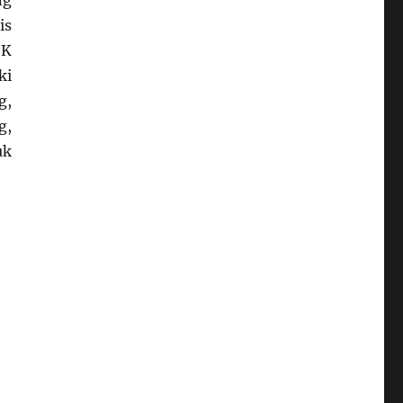
ng
is
SK
ki
g,
g,
uk