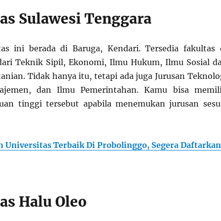
tas Sulawesi Tenggara
tas ini berada di Baruga, Kendari. Tersedia fakultas 
ari Teknik Sipil, Ekonomi, Ilmu Hukum, Ilmu Sosial d
rtanian. Tidak hanya itu, tetapi ada juga Jurusan Teknolo
najemen, dan Ilmu Pemerintahan. Kamu bisa memil
uan tinggi tersebut apabila menemukan jurusan sesu
h Universitas Terbaik Di Probolinggo, Segera Daftarkan
tas Halu Oleo