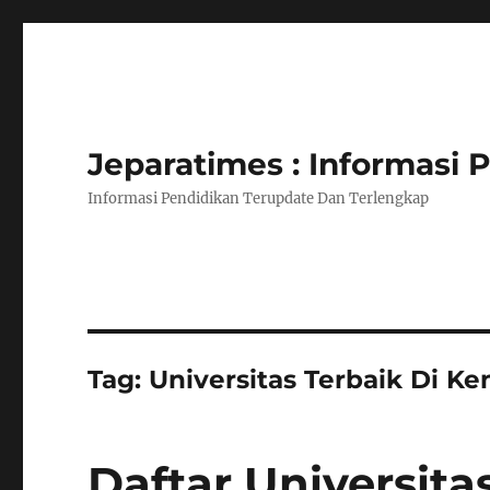
Jeparatimes : Informasi
Informasi Pendidikan Terupdate Dan Terlengkap
Tag:
Universitas Terbaik Di Ke
Daftar Universitas