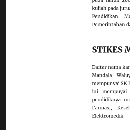
pada tahun 200
kuliah pada jur
Pendidikan, M
Pemerintahan da
STIKES M
Daftar nama k
Mandala Waluy
mempunyai SK Pe
ini mempuyai
pendidiknya me
Farmasi, Kese
Elektromedik.