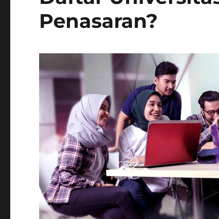
Penasaran?