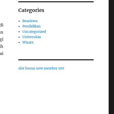
Categories
Beasiswa
di
Pendidikan
Uncategorized
an
Universitas
gi
Wisata
ih
ai
slot bonus new member 100