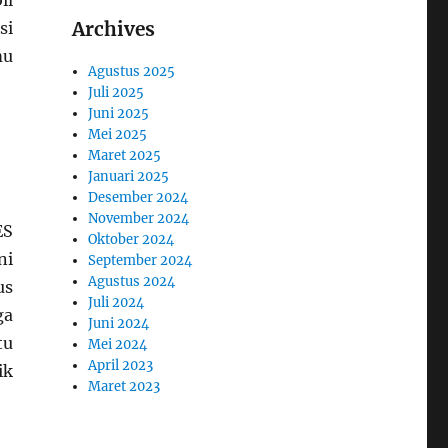
il
Archives
si
mu
Agustus 2025
Juli 2025
Juni 2025
Mei 2025
Maret 2025
Januari 2025
Desember 2024
November 2024
ES
Oktober 2024
ni
September 2024
Agustus 2024
us
Juli 2024
ga
Juni 2024
tu
Mei 2024
April 2023
ik
Maret 2023