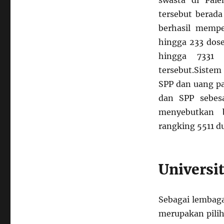
swasta di Pal
tersebut berada
berhasil mempe
hingga 233 dose
hingga 7331 
tersebut.Sistem
SPP dan uang pa
dan SPP sebesa
menyebutkan b
rangking 5511 d
Universit
Sebagai lembaga
merupakan pilih