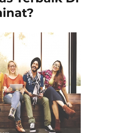
inat?