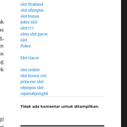
slot thailand
slot olympus
slot bonus
ak
joker slot
slot777
as
situs slot gacor
g,
slot
an
Poker
an
Slot Gacor
ng
ek
slot online
slot bonus 100
princess slot
olympus slot
rajamahjong88
Tidak ada komentar untuk ditampilkan.
gi