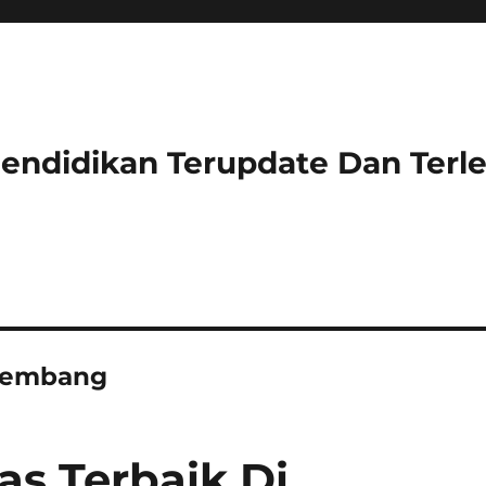
 Pendidikan Terupdate Dan Ter
alembang
tas Terbaik Di