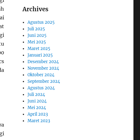
gi
Archives
ah
ai
Agustus 2025
at
Juli 2025
gi
Juni 2025
Mei 2025
tu
Maret 2025
00
Januari 2025
cs
Desember 2024
November 2024
da
Oktober 2024
September 2024
Agustus 2024
Juli 2024
Juni 2024
Mei 2024
April 2023
Maret 2023
ya
gi