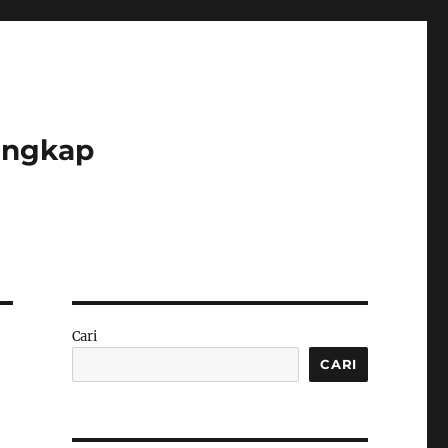
lengkap
Cari
CARI