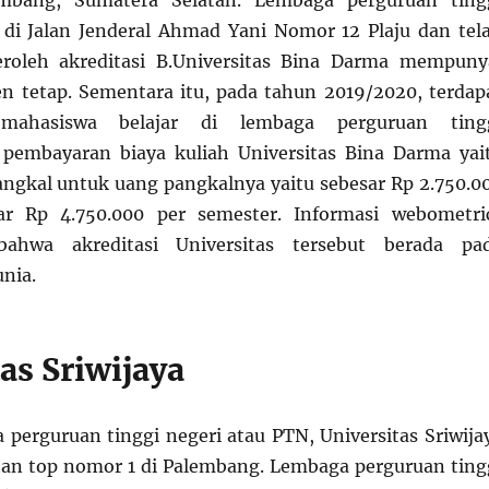
embang, Sumatera Selatan. Lembaga perguruan ting
 di Jalan Jenderal Ahmad Yani Nomor 12 Plaju dan tel
roleh akreditasi B.Universitas Bina Darma mempuny
n tetap. Sementara itu, pada tahun 2019/2020, terdap
mahasiswa belajar di lembaga perguruan ting
 pembayaran biaya kuliah Universitas Bina Darma yai
ngkal untuk uang pangkalnya yaitu sebesar Rp 2.750.0
r Rp 4.750.000 per semester. Informasi webometri
ahwa akreditasi Universitas tersebut berada pa
unia.
as Sriwijaya
 perguruan tinggi negeri atau PTN, Universitas Sriwija
an top nomor 1 di Palembang. Lembaga perguruan ting