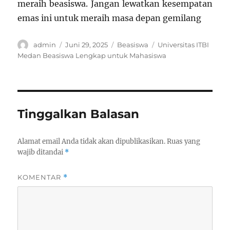
meraih beasiswa. Jangan lewatkan kesempatan
emas ini untuk meraih masa depan gemilang
Author
Posted
Categories
Tags
admin
Juni 29, 2025
Beasiswa
Universitas ITBI
on
Medan Beasiswa Lengkap untuk Mahasiswa
Tinggalkan Balasan
Alamat email Anda tidak akan dipublikasikan.
Ruas yang
wajib ditandai
*
KOMENTAR
*