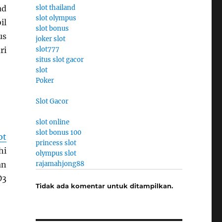
ad
slot thailand
slot olympus
il
slot bonus
us
joker slot
ri
slot777
situs slot gacor
slot
Poker
Slot Gacor
slot online
slot bonus 100
ot
princess slot
hi
olympus slot
an
rajamahjong88
D3
Tidak ada komentar untuk ditampilkan.