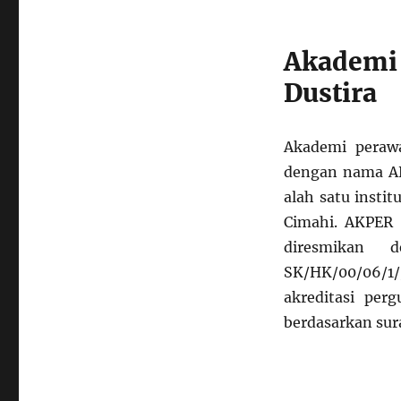
Akadem
Dustira
Akademi perawa
dengan nama AK
alah satu insti
Cimahi. AKPER R
diresmikan 
SK/HK/00/06/1
akreditasi per
berdasarkan su