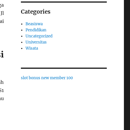
ga
Categories
Jl
ai
Beasiswa
Pendidikan
Uncategorized
Universitas
Wisata
i
slot bonus new member 100
ah
S1
mu