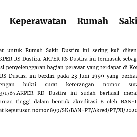
i Keperawatan Rumah Saki
t untuk Rumah Sakit Dustira ini sering kali diken
PER RS Dustira. AKPER RS Dustira ini termasuk sebag
tusi penyelenggaran bagian perawat yang terdapat di Ko
S Dustira ini berdiri pada 23 Juni 1999 yang berhas
dengan bukti surat keterangan nomor sur
/3/1767.AKPER RD Dustira ini sudah berhasil mera
guruan tinggi dalam bentuk akreditasi B oleh BAN-
rat keputusan nomor 899/SK/BAN-PT/Akred/PT/XI/2020