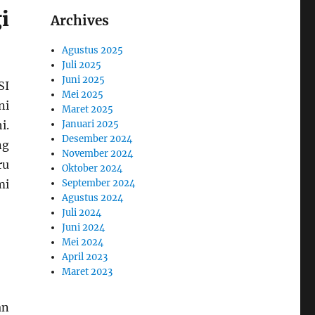
i
Archives
Agustus 2025
Juli 2025
Juni 2025
SI
Mei 2025
ni
Maret 2025
Januari 2025
i.
Desember 2024
ng
November 2024
ru
Oktober 2024
September 2024
mi
Agustus 2024
Juli 2024
Juni 2024
Mei 2024
April 2023
Maret 2023
an