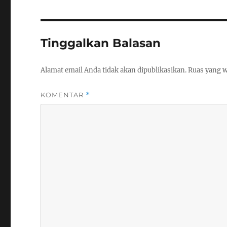
Tinggalkan Balasan
Alamat email Anda tidak akan dipublikasikan.
Ruas yang w
KOMENTAR
*