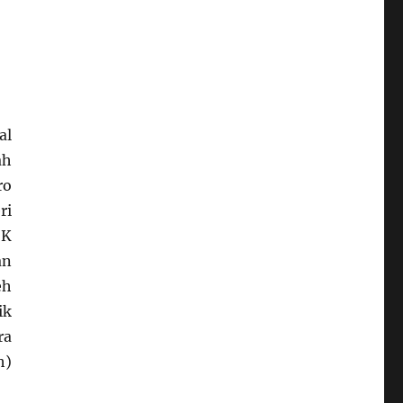
al
ah
ro
ri
SK
an
eh
ik
ra
h)