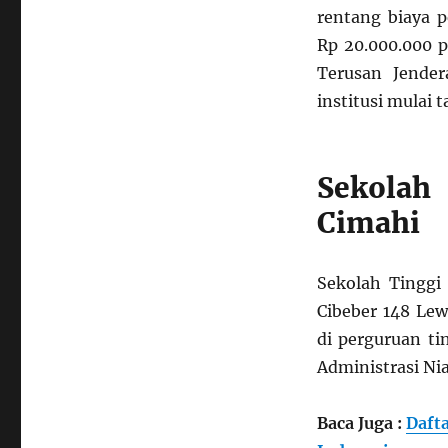
rentang biaya 
Rp 20.000.000 p
Terusan Jender
institusi mulai 
Sekolah
Cimahi
Sekolah Tinggi 
Cibeber 148 Lew
di perguruan ti
Administrasi Ni
Baca Juga :
Dafta