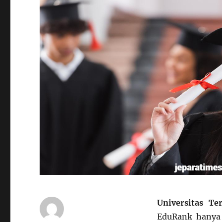
Universitas Te
EduRank hanya 