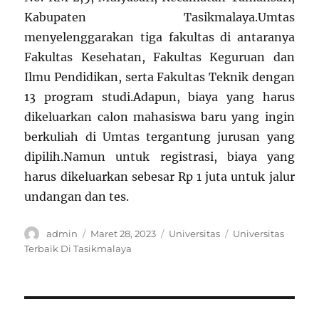
Kabupaten Tasikmalaya.Umtas
menyelenggarakan tiga fakultas di antaranya
Fakultas Kesehatan, Fakultas Keguruan dan
Ilmu Pendidikan, serta Fakultas Teknik dengan
13 program studi.Adapun, biaya yang harus
dikeluarkan calon mahasiswa baru yang ingin
berkuliah di Umtas tergantung jurusan yang
dipilih.Namun untuk registrasi, biaya yang
harus dikeluarkan sebesar Rp 1 juta untuk jalur
undangan dan tes.
Author
Posted
Categories
Tags
admin
Maret 28, 2023
Universitas
Universitas
on
Terbaik Di Tasikmalaya