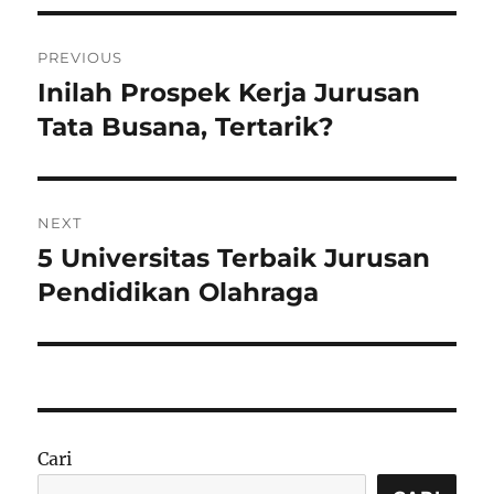
Navigasi
PREVIOUS
pos
Inilah Prospek Kerja Jurusan
Previous
post:
Tata Busana, Tertarik?
NEXT
5 Universitas Terbaik Jurusan
Next
post:
Pendidikan Olahraga
Cari