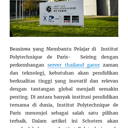
Beasiswa yang Membantu Pelajar di Institut
Polytechnique de Paris- Seiring dengan
perkembangan
server thailand gacor
zaman
dan teknologi, kebutuhan akan pendidikan
berkualitas tinggi yang inovatif dan relevan
dengan tantangan global menjadi semakin
penting. Di antara banyak institusi pendidikan
ternama di dunia, Institut Polytechnique de
Paris menonjol sebagai salah satu pilihan
terbaik. Dalam artikel ini Schoters akan