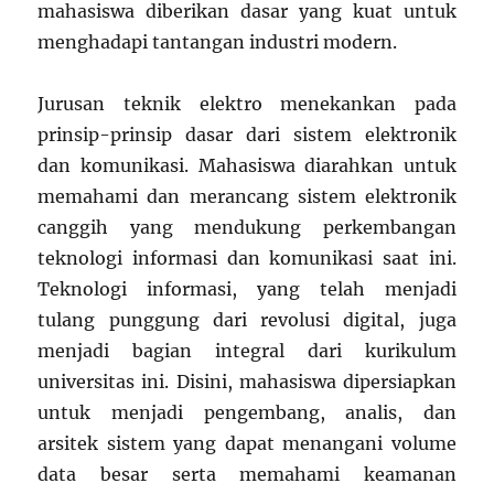
mahasiswa diberikan dasar yang kuat untuk
menghadapi tantangan industri modern.
Jurusan teknik elektro menekankan pada
prinsip-prinsip dasar dari sistem elektronik
dan komunikasi. Mahasiswa diarahkan untuk
memahami dan merancang sistem elektronik
canggih yang mendukung perkembangan
teknologi informasi dan komunikasi saat ini.
Teknologi informasi, yang telah menjadi
tulang punggung dari revolusi digital, juga
menjadi bagian integral dari kurikulum
universitas ini. Disini, mahasiswa dipersiapkan
untuk menjadi pengembang, analis, dan
arsitek sistem yang dapat menangani volume
data besar serta memahami keamanan