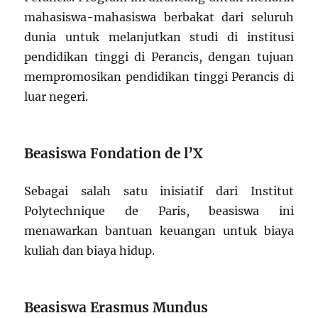
mahasiswa-mahasiswa berbakat dari seluruh
dunia untuk melanjutkan studi di institusi
pendidikan tinggi di Perancis, dengan tujuan
mempromosikan pendidikan tinggi Perancis di
luar negeri.
Beasiswa Fondation de l’X
Sebagai salah satu inisiatif dari Institut
Polytechnique de Paris, beasiswa ini
menawarkan bantuan keuangan untuk biaya
kuliah dan biaya hidup.
Beasiswa Erasmus Mundus