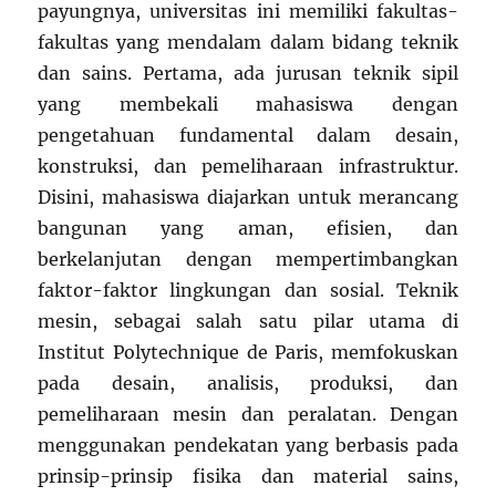
payungnya, universitas ini memiliki fakultas-
fakultas yang mendalam dalam bidang teknik
dan sains. Pertama, ada jurusan teknik sipil
yang membekali mahasiswa dengan
pengetahuan fundamental dalam desain,
konstruksi, dan pemeliharaan infrastruktur.
Disini, mahasiswa diajarkan untuk merancang
bangunan yang aman, efisien, dan
berkelanjutan dengan mempertimbangkan
faktor-faktor lingkungan dan sosial. Teknik
mesin, sebagai salah satu pilar utama di
Institut Polytechnique de Paris, memfokuskan
pada desain, analisis, produksi, dan
pemeliharaan mesin dan peralatan. Dengan
menggunakan pendekatan yang berbasis pada
prinsip-prinsip fisika dan material sains,