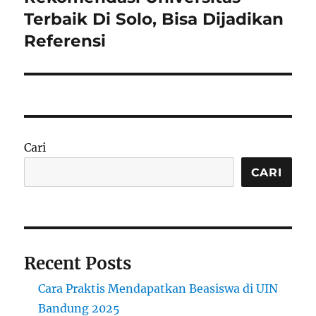
post:
Terbaik Di Solo, Bisa Dijadikan
Referensi
Cari
CARI
Recent Posts
Cara Praktis Mendapatkan Beasiswa di UIN
Bandung 2025