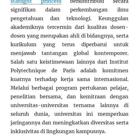
starlight princess
berkontribusi secara
signifikan dalam perkembangan ilmu
pengetahuan dan teknologi. Keunggulan
akademiknya tercermin dari kualitas dosen-
dosen yang merupakan ahli di bidangnya, serta
kurikulum yang terus diperbarui untuk
menjawab tantangan global kontemporer.
Salah satu keistimewaan lainnya dari Institut
Polytechnique de Paris adalah komitmen
kuatnya terhadap kerja sama internasional.
Melalui berbagai program pertukaran pelajar,
penelitian bersama, dan kemitraan dengan
universitas-universitas ternama lainnya di
seluruh dunia, universitas ini memperluas
jaringannya dan meningkatkan diversitas serta
inklusivitas di lingkungan kampusnya.