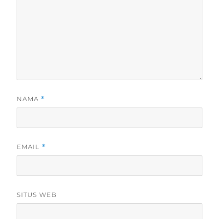
NAMA
*
EMAIL
*
SITUS WEB