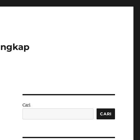
lengkap
Cari
CARI