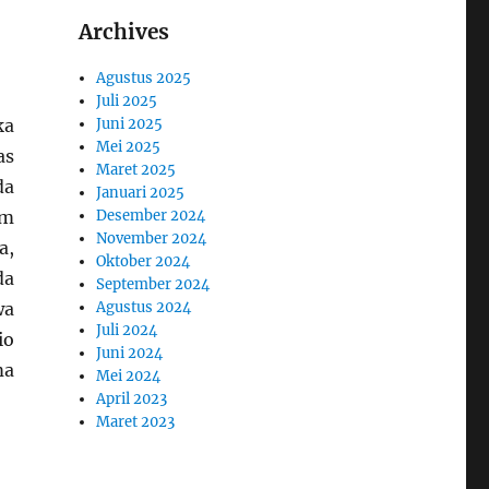
Archives
Agustus 2025
Juli 2025
Juni 2025
ka
Mei 2025
as
Maret 2025
da
Januari 2025
Desember 2024
am
November 2024
a,
Oktober 2024
da
September 2024
Agustus 2024
wa
Juli 2024
io
Juni 2024
ma
Mei 2024
April 2023
Maret 2023