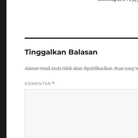
Tinggalkan Balasan
Alamat email Anda tidak akan dipublikasikan.
Ruas yang w
KOMENTAR
*