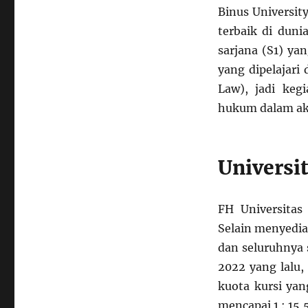
Binus Universit
terbaik di dun
sarjana (S1) ya
yang dipelajari
Law), jadi keg
hukum dalam akt
Universi
FH Universitas
Selain menyedi
dan seluruhnya 
2022 yang lalu
kuota kursi yan
mencapai 1 : 15,