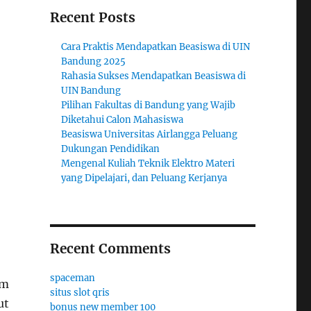
Recent Posts
Cara Praktis Mendapatkan Beasiswa di UIN
Bandung 2025
Rahasia Sukses Mendapatkan Beasiswa di
UIN Bandung
Pilihan Fakultas di Bandung yang Wajib
Diketahui Calon Mahasiswa
Beasiswa Universitas Airlangga Peluang
Dukungan Pendidikan
Mengenal Kuliah Teknik Elektro Materi
yang Dipelajari, dan Peluang Kerjanya
Recent Comments
spaceman
um
situs slot qris
ut
bonus new member 100