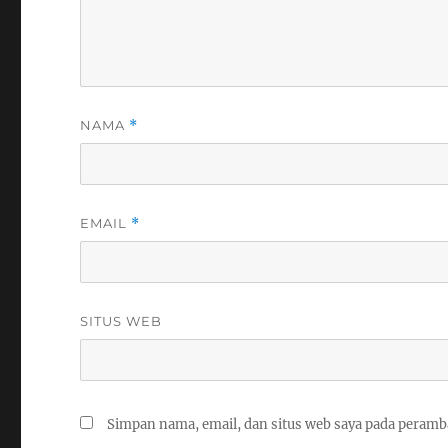
NAMA
*
EMAIL
*
SITUS WEB
Simpan nama, email, dan situs web saya pada peramb