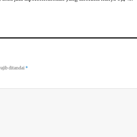
ajib ditandai
*