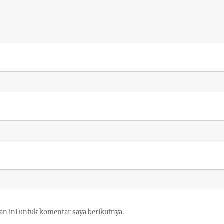
an ini untuk komentar saya berikutnya.