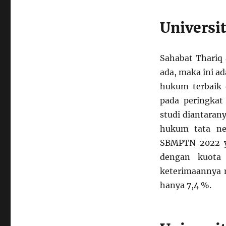
Universi
Sahabat Thariq
ada, maka ini a
hukum terbaik
pada peringkat
studi diantara
hukum tata ne
SBMPTN 2022 y
dengan kuota 
keterimaannya m
hanya 7,4 %.