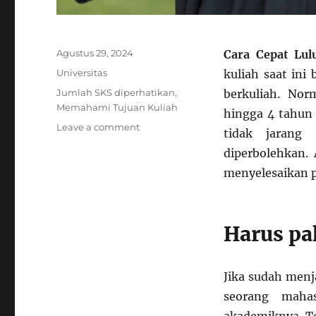
Posted
Agustus 29, 2024
Cara Cepat Lul
on
Categories
Universitas
kuliah saat ini
Tags
Jumlah SKS diperhatikan
,
berkuliah. Nor
Memahami Tujuan Kuliah
hingga 4 tahun 
on
Leave a comment
tidak jarang
Cara
diperbolehkan.
Cepat
Lulus
menyelesaikan 
Kuliah
Tepat
Waktu,
Harus p
Penasaran?
Jika sudah men
seorang maha