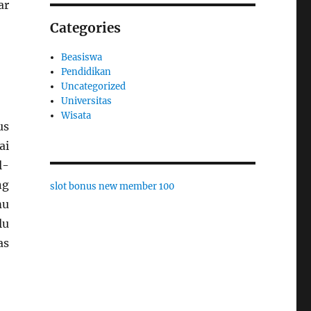
ar
Categories
Beasiswa
Pendidikan
Uncategorized
Universitas
Wisata
us
ai
l-
ng
slot bonus new member 100
mu
lu
as