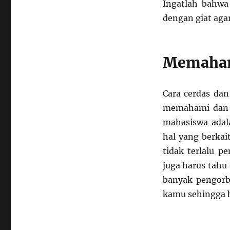
Ingatlah bahwa
dengan giat agar
Memaham
Cara cerdas dan
memahami dan j
mahasiswa adala
hal yang berkai
tidak terlalu 
juga harus tahu 
banyak pengor
kamu sehingga 