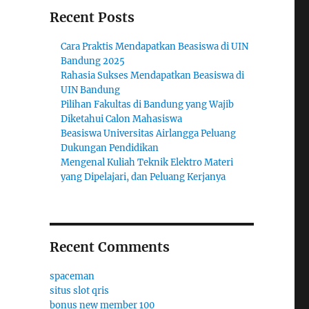
Recent Posts
Cara Praktis Mendapatkan Beasiswa di UIN
Bandung 2025
Rahasia Sukses Mendapatkan Beasiswa di
UIN Bandung
Pilihan Fakultas di Bandung yang Wajib
Diketahui Calon Mahasiswa
Beasiswa Universitas Airlangga Peluang
Dukungan Pendidikan
Mengenal Kuliah Teknik Elektro Materi
yang Dipelajari, dan Peluang Kerjanya
Recent Comments
spaceman
situs slot qris
bonus new member 100