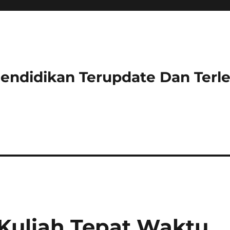
 Pendidikan Terupdate Dan Ter
 Kuliah Tepat Waktu,