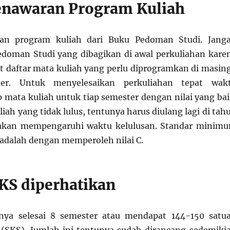
enawaran Program Kuliah
ran program kuliah dari Buku Pedoman Studi. Jang
doman Studi yang dibagikan di awal perkuliahan kare
 daftar mata kuliah yang perlu diprogramkan di masin
er. Untuk menyelesaikan perkuliahan tepat wak
p mata kuliah untuk tiap semester dengan nilai yang bai
liah yang tidak lulus, tentunya harus diulang lagi di tah
 akan mempengaruhi waktu kelulusan. Standar minim
s adalah dengan memperoleh nilai C.
KS diperhatikan
anya selesai 8 semester atau mendapat 144-150 satu