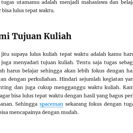
 tugas utamamu adalah menjadi mahasiswa dan belaj
 bisa lulus tepat waktu.
i Tujuan Kuliah
 jitu supaya lulus kuliah tepat waktu adalah kamu har
uga menyadari tujuan kuliah. Tentu saja tugas sebag
h harus belajar sehingga akan lebih fokus dengan ha
tan dengan perkuliahan. Hindari sejumlah kegiatan ya
penting dan juga cukup mengganggu waktu kuliah. Ka
agar bisa lulus tepat waktu dengan hasil yang bagus per
banan. Sehingga
spaceman
sekarang fokus dengan tug
bisa mencapainya dengan mudah.