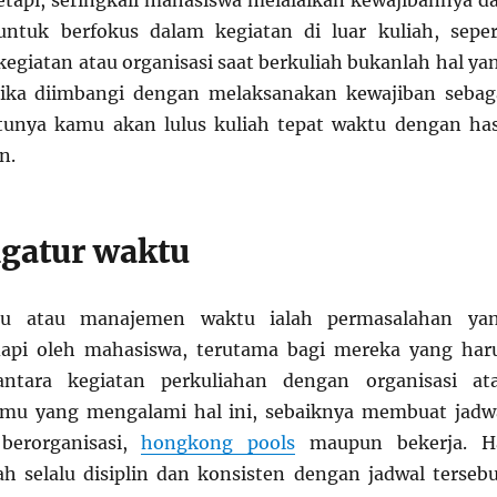
tapi, seringkali mahasiswa melalaikan kewajibannya d
untuk berfokus dalam kegiatan di luar kuliah, seper
 kegiatan atau organisasi saat berkuliah bukanlah hal ya
jika diimbangi dengan melaksanakan kewajiban sebag
tunya kamu akan lulus kuliah tepat waktu dengan has
n.
gatur waktu
u atau manajemen waktu ialah permasalahan ya
adapi oleh mahasiswa, terutama bagi mereka yang har
ntara kegiatan perkuliahan dengan organisasi at
kamu yang mengalami hal ini, sebaiknya membuat jadw
 berorganisasi,
hongkong pools
maupun bekerja. H
ah selalu disiplin dan konsisten dengan jadwal tersebu