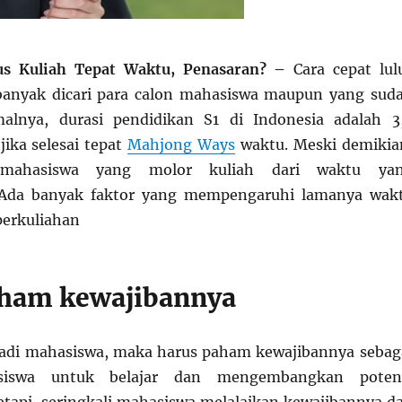
us Kuliah Tepat Waktu, Penasaran? –
Cara cepat lul
 banyak dicari para calon mahasiswa maupun yang sud
malnya, durasi pendidikan S1 di Indonesia adalah 3
jika selesai tepat
Mahjong Ways
waktu. Meski demikia
 mahasiswa yang molor kuliah dari waktu ya
 Ada banyak faktor yang mempengaruhi lamanya wak
perkuliahan
aham kewajibannya
jadi mahasiswa, maka harus paham kewajibannya sebag
siswa untuk belajar dan mengembangkan poten