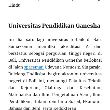
Hindu.
Universitas Pendidikan Ganesha
Ini dia, satu lagi universitas terbaik di Bali.
Sama-sama memiliki akreditasi A dan
berstatus sebagai perguruan tinggi negeri di
Bali, Universitas Pendidikan Ganesha berlokasi
di Jalan
spaceman
Udayana Nomor 11 Singaraja,
Buleleng.Undiksha, begitu akronim universitas
negeri di Bali ini, menaungi Fakultas Teknik
dan Kejuruan, Olahraga dan Kesehatan,
Matenatika dan Ilmu Pengetahuan Alam, Ilmu
Pendidikan, Hukum dan Ilmu Sosial, Ekonomi,
Bahasa dan Seni, serta Kedokteran.