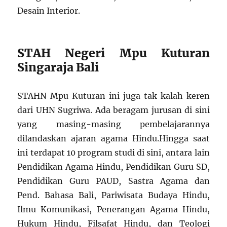
Desain Interior.
STAH Negeri Mpu Kuturan
Singaraja Bali
STAHN Mpu Kuturan ini juga tak kalah keren
dari UHN Sugriwa. Ada beragam jurusan di sini
yang masing-masing pembelajarannya
dilandaskan ajaran agama Hindu.Hingga saat
ini terdapat 10 program studi di sini, antara lain
Pendidikan Agama Hindu, Pendidikan Guru SD,
Pendidikan Guru PAUD, Sastra Agama dan
Pend. Bahasa Bali, Pariwisata Budaya Hindu,
Ilmu Komunikasi, Penerangan Agama Hindu,
Hukum Hindu, Filsafat Hindu, dan Teologi