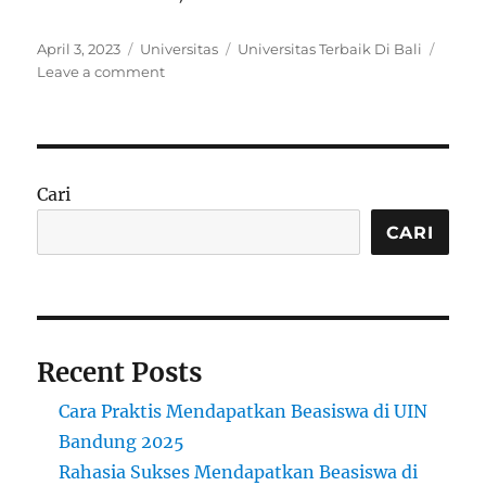
Posted
Categories
Tags
April 3, 2023
Universitas
Universitas Terbaik Di Bali
on
on
Leave a comment
Daftar
5
Universitas
Terbaik
Di
Cari
Bali,
Tertarik?
CARI
Recent Posts
Cara Praktis Mendapatkan Beasiswa di UIN
Bandung 2025
Rahasia Sukses Mendapatkan Beasiswa di