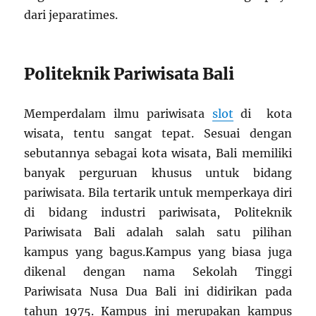
dari jeparatimes.
Politeknik Pariwisata Bali
Memperdalam ilmu pariwisata
slot
di kota
wisata, tentu sangat tepat. Sesuai dengan
sebutannya sebagai kota wisata, Bali memiliki
banyak perguruan khusus untuk bidang
pariwisata. Bila tertarik untuk memperkaya diri
di bidang industri pariwisata, Politeknik
Pariwisata Bali adalah salah satu pilihan
kampus yang bagus.Kampus yang biasa juga
dikenal dengan nama Sekolah Tinggi
Pariwisata Nusa Dua Bali ini didirikan pada
tahun 1975. Kampus ini merupakan kampus