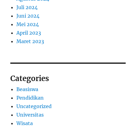
Juli 2024
Juni 2024
Mei 2024
April 2023
Maret 2023
Categories
Beasiswa
Pendidikan
Uncategorized
Universitas
Wisata